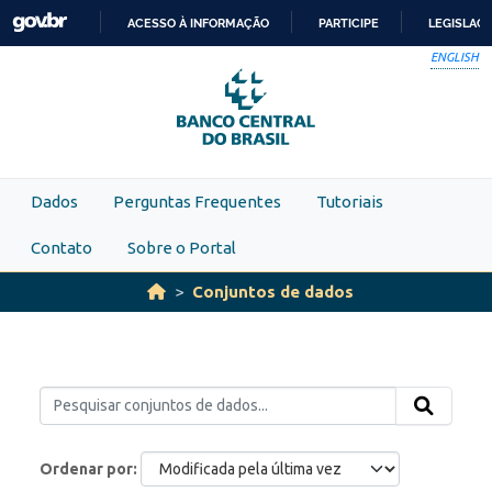
Skip to main content
ACESSO À INFORMAÇÃO
PARTICIPE
LEGISLAÇ
IR
ENGLISH
PARA
O
CONTEÚDO
Dados
Perguntas Frequentes
Tutoriais
Contato
Sobre o Portal
Conjuntos de dados
Ordenar por