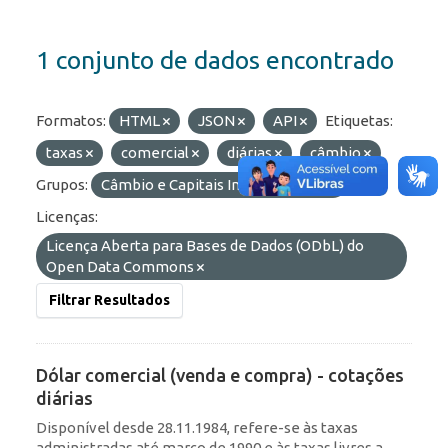
1 conjunto de dados encontrado
Formatos:
HTML
JSON
API
Etiquetas:
taxas
comercial
diárias
câmbio
Grupos:
Câmbio e Capitais Internacionais
Licenças:
Licença Aberta para Bases de Dados (ODbL) do
Open Data Commons
Filtrar Resultados
Dólar comercial (venda e compra) - cotações
diárias
Disponível desde 28.11.1984, refere-se às taxas
administradas até março de 1990 e às taxas livres a