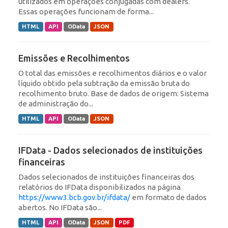
utilizados em operações conjugadas com dealers.
Essas operações funcionam de forma...
HTML
API
OData
JSON
Emissões e Recolhimentos
O total das emissões e recolhimentos diários e o valor
líquido obtido pela subtração da emissão bruta do
recolhimento bruto. Base de dados de origem: Sistema
de administração do...
HTML
API
OData
JSON
IFData - Dados selecionados de instituições
financeiras
Dados selecionados de instituições financeiras dos
relatórios do IFData disponibilizados na página
https://www3.bcb.gov.br/ifdata/
em formato de dados
abertos. No IFData são...
HTML
API
OData
JSON
PDF