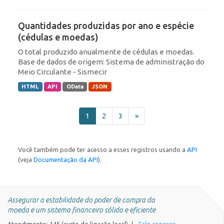
Quantidades produzidas por ano e espécie
(cédulas e moedas)
O total produzido anualmente de cédulas e moedas.
Base de dados de origem: Sistema de administração do
Meio Circulante - Sismecir
HTML
API
OData
JSON
1
2
3
»
Você também pode ter acesso a esses registros usando a
API
(veja
Documentação da API
).
Assegurar a estabilidade do poder de compra da
moeda e um sistema financeiro sólido e eficiente
Atendimento: 145 (custo de ligação local)
Fale conosco