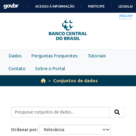
Skip to main content
ACESSO À INFORMAÇÃO
PARTICIPE
LEGISLAÇ
IR
ENGLISH
PARA
O
CONTEÚDO
Dados
Perguntas Frequentes
Tutoriais
Contato
Sobre o Portal
Conjuntos de dados
Ordenar por