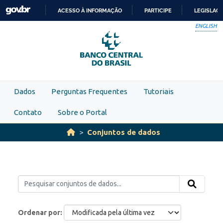
Skip to main content
ACESSO À INFORMAÇÃO
PARTICIPE
LEGISLAÇ
IR
ENGLISH
PARA
O
CONTEÚDO
Dados
Perguntas Frequentes
Tutoriais
Contato
Sobre o Portal
Conjuntos de dados
Ordenar por