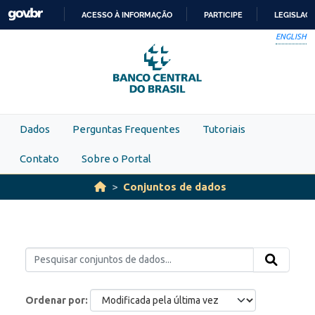
Skip to main content
ACESSO À INFORMAÇÃO
PARTICIPE
LEGISLAÇ
IR
ENGLISH
PARA
O
CONTEÚDO
Dados
Perguntas Frequentes
Tutoriais
Contato
Sobre o Portal
Conjuntos de dados
Ordenar por