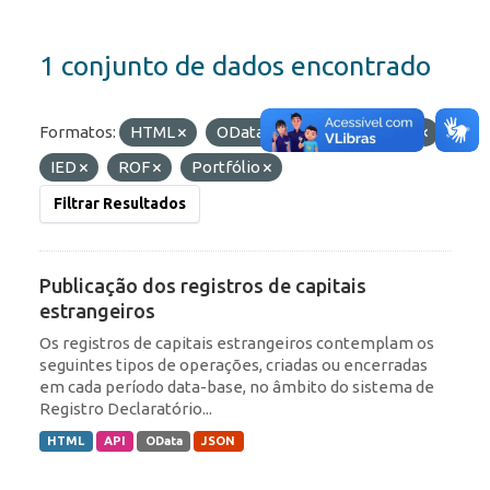
1 conjunto de dados encontrado
Formatos:
HTML
OData
Etiquetas:
RDE
IED
ROF
Portfólio
Filtrar Resultados
Publicação dos registros de capitais
estrangeiros
Os registros de capitais estrangeiros contemplam os
seguintes tipos de operações, criadas ou encerradas
em cada período data-base, no âmbito do sistema de
Registro Declaratório...
HTML
API
OData
JSON