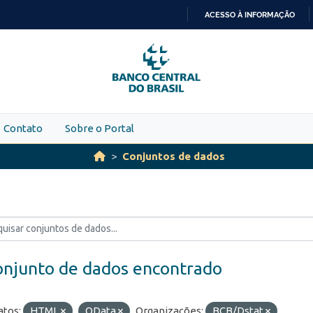
ACESSO À INFORMAÇÃO
IR
PARA
O
CONTEÚDO
Contato
Sobre o Portal
Conjuntos de dados
onjunto de dados encontrado
tos:
HTML
OData
Organizações:
BCB/Dstat