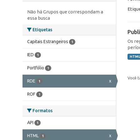
Etiqu
Não há Grupos que correspondam a
essa busca
Etiquetas
Publ
Os re
Capitais Estrangeiros
1
perío
IED
1
HTM
Portfólio
1
Você t
RDE
x
1
ROF
1
Formatos
API
1
HTML
x
1