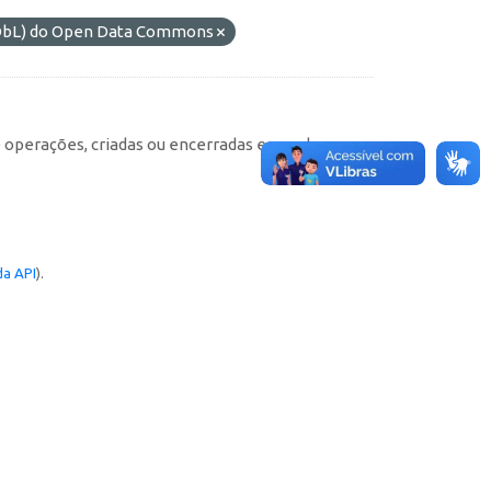
(ODbL) do Open Data Commons
e operações, criadas ou encerradas em cada
a API
).