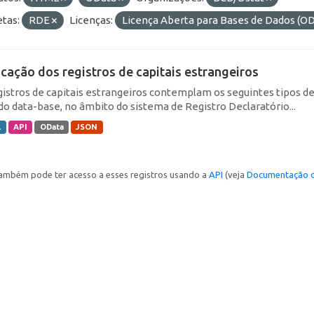
etas:
RDE
Licenças:
Licença Aberta para Bases de Dados 
icação dos registros de capitais estrangeiros
gistros de capitais estrangeiros contemplam os seguintes tipos d
do data-base, no âmbito do sistema de Registro Declaratório...
L
API
OData
JSON
ambém pode ter acesso a esses registros usando a
API
(veja
Documentação d