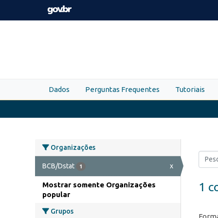
Skip to main content
Dados
Perguntas Frequentes
Tutoriais
Organizações
BCB/Dstat
x
1
1 c
Mostrar somente Organizações
popular
Grupos
Forma