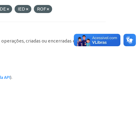
DE
IED
ROF
e operações, criadas ou encerradas em cada
a API
).