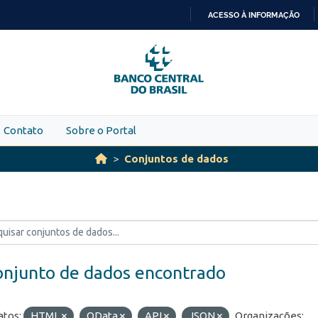
ACESSO À INFORMAÇÃO
IR
PARA
O
CONTEÚDO
Contato
Sobre o Portal
Conjuntos de dados
onjunto de dados encontrado
tos:
HTML
OData
API
JSON
Organizações: