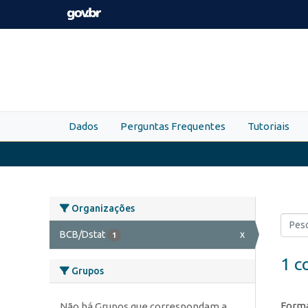
Skip to main content
Dados
Perguntas Frequentes
Tutoriais
Organizações
BCB/Dstat
x
1
1 c
Grupos
Forma
Não há Grupos que correspondam a