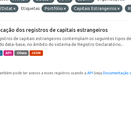
/Dstat
Etiquetas:
Portfólio
Capitais Estrangeiros
R
icação dos registros de capitais estrangeiros
gistros de capitais estrangeiros contemplam os seguintes tipos d
do data-base, no âmbito do sistema de Registro Declaratório...
L
API
OData
JSON
ambém pode ter acesso a esses registros usando a
API
(veja
Documentação d