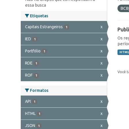
essa busca
BCB
Etiquetas
Capitais Estrangeiros
x
1
Publ
Os re
IED
x
1
perío
Portfólio
x
1
HTM
RDE
x
1
Você t
ROF
x
1
Formatos
API
x
1
HTML
x
1
JSON
x
1