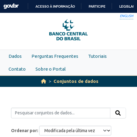
Skip to main content
ACESSO À INFORMAÇÃO
PARTICIPE
LEGISLAÇ
IR
ENGLISH
PARA
O
CONTEÚDO
Dados
Perguntas Frequentes
Tutoriais
Contato
Sobre o Portal
Conjuntos de dados
Ordenar por