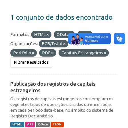
1 conjunto de dados encontrado
Formatos:
HTML
OData
API
Organizações:
BCB/Dstat
Etiquetas:
Portfólio
RDE
Capitais Estrangeiros
Filtrar Resultados
Publicação dos registros de capitais
estrangeiros
Os registros de capitais estrangeiros contemplam os
seguintes tipos de operações, criadas ou encerradas
em cada período data-base, no âmbito do sistema de
Registro Declaratório...
HTML
API
OData
JSON