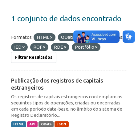
1 conjunto de dados encontrado
Formatos:
HTML
OData
API
Etiquetas:
IED
ROF
RDE
Portfólio
Filtrar Resultados
Publicação dos registros de capitais
estrangeiros
Os registros de capitais estrangeiros contemplam os
seguintes tipos de operações, criadas ou encerradas
em cada período data-base, no âmbito do sistema de
Registro Declaratório...
HTML
API
OData
JSON