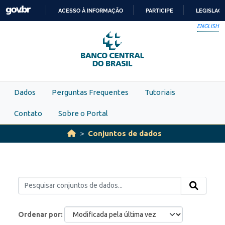
Skip to main content
ACESSO À INFORMAÇÃO
PARTICIPE
LEGISLAÇ
IR
ENGLISH
PARA
O
CONTEÚDO
Dados
Perguntas Frequentes
Tutoriais
Contato
Sobre o Portal
Conjuntos de dados
Ordenar por