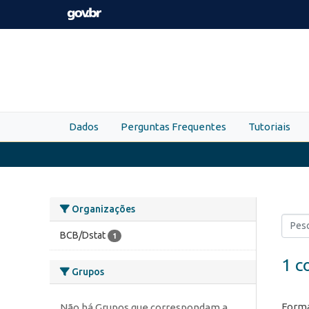
Skip to main content
Dados
Perguntas Frequentes
Tutoriais
Organizações
BCB/Dstat
1
1 c
Grupos
Forma
Não há Grupos que correspondam a