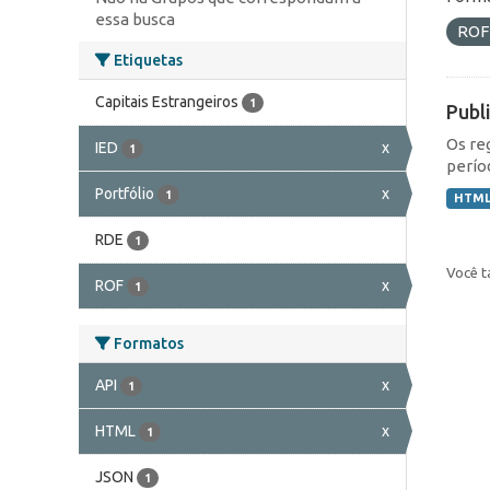
essa busca
RO
Etiquetas
Capitais Estrangeiros
1
Publ
Os re
IED
x
1
perío
Portfólio
x
1
HTM
RDE
1
Você t
ROF
x
1
Formatos
API
x
1
HTML
x
1
JSON
1