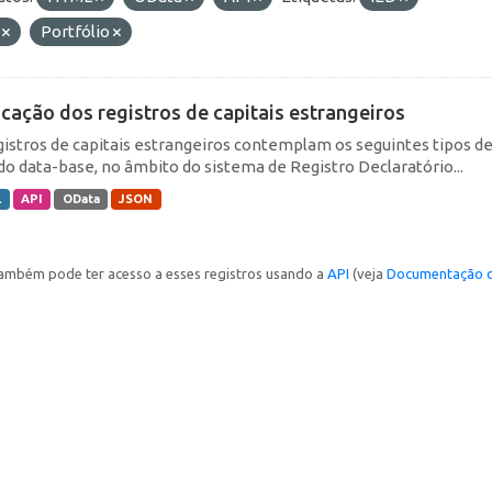
F
Portfólio
icação dos registros de capitais estrangeiros
gistros de capitais estrangeiros contemplam os seguintes tipos d
do data-base, no âmbito do sistema de Registro Declaratório...
L
API
OData
JSON
ambém pode ter acesso a esses registros usando a
API
(veja
Documentação d