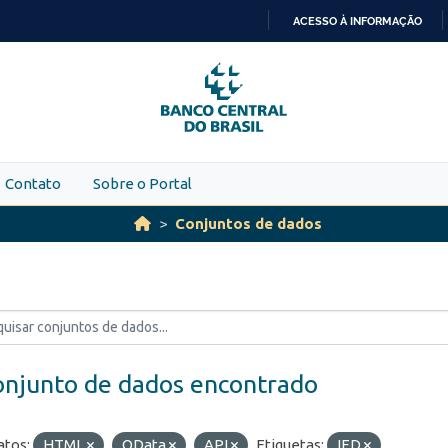
ACESSO À INFORMAÇÃO
IR
PARA
O
CONTEÚDO
Contato
Sobre o Portal
Conjuntos de dados
onjunto de dados encontrado
tos:
HTML
OData
API
Etiquetas:
IED