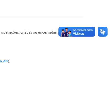
e operações, criadas ou encerradas em cada
a API
).