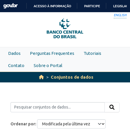
Skip to main content
ACESSO À INFORMAÇÃO
PARTICIPE
LEGISLAÇ
IR
ENGLISH
PARA
O
CONTEÚDO
Dados
Perguntas Frequentes
Tutoriais
Contato
Sobre o Portal
Conjuntos de dados
Ordenar por