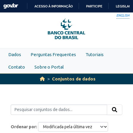
Skip to main content
ACESSO À INFORMAÇÃO
PARTICIPE
LEGISLAÇ
IR
ENGLISH
PARA
O
CONTEÚDO
Dados
Perguntas Frequentes
Tutoriais
Contato
Sobre o Portal
Conjuntos de dados
Ordenar por