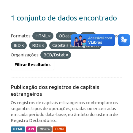
1 conjunto de dados encontrado
Formatos:
HTML
OData
API
Etiquetas:
IED
RDE
Capitais Estrangeiros
Organizações:
BCB/Dstat
Filtrar Resultados
Publicação dos registros de capitais
estrangeiros
Os registros de capitais estrangeiros contemplam os
seguintes tipos de operações, criadas ou encerradas
em cada período data-base, no âmbito do sistema de
Registro Declaratório...
HTML
API
OData
JSON