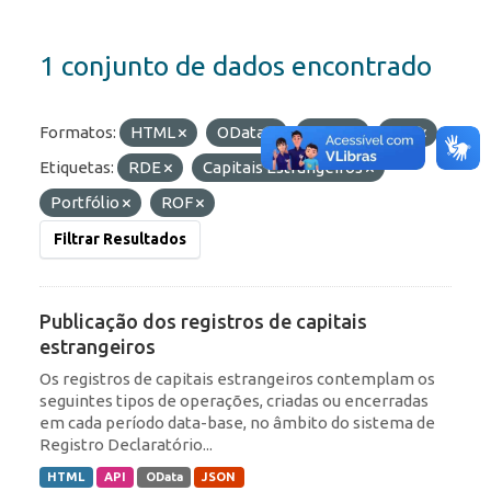
1 conjunto de dados encontrado
Formatos:
HTML
OData
JSON
API
Etiquetas:
RDE
Capitais Estrangeiros
Portfólio
ROF
Filtrar Resultados
Publicação dos registros de capitais
estrangeiros
Os registros de capitais estrangeiros contemplam os
seguintes tipos de operações, criadas ou encerradas
em cada período data-base, no âmbito do sistema de
Registro Declaratório...
HTML
API
OData
JSON