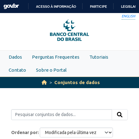
Skip to main content
ACESSO À INFORMAÇÃO
PARTICIPE
LEGISLAÇ
IR
ENGLISH
PARA
O
CONTEÚDO
Dados
Perguntas Frequentes
Tutoriais
Contato
Sobre o Portal
Conjuntos de dados
Ordenar por