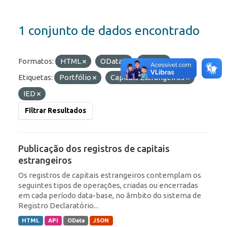
1 conjunto de dados encontrado
Formatos:
HTML
OData
JSON
Etiquetas:
Portfólio
Capitais Estrangeiros
IED
Filtrar Resultados
Publicação dos registros de capitais
estrangeiros
Os registros de capitais estrangeiros contemplam os
seguintes tipos de operações, criadas ou encerradas
em cada período data-base, no âmbito do sistema de
Registro Declaratório...
HTML
API
OData
JSON