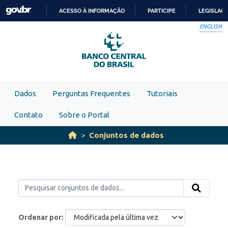
Skip to main content
ACESSO À INFORMAÇÃO
PARTICIPE
LEGISLAÇ
IR
ENGLISH
PARA
O
CONTEÚDO
Dados
Perguntas Frequentes
Tutoriais
Contato
Sobre o Portal
Conjuntos de dados
Ordenar por