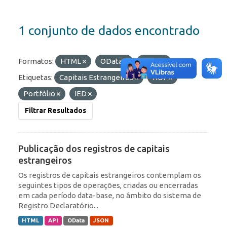
1 conjunto de dados encontrado
Formatos:
HTML
OData
JSON
Etiquetas:
Capitais Estrangeiros
ROF
Portfólio
IED
Filtrar Resultados
Publicação dos registros de capitais
estrangeiros
Os registros de capitais estrangeiros contemplam os
seguintes tipos de operações, criadas ou encerradas
em cada período data-base, no âmbito do sistema de
Registro Declaratório...
HTML
API
OData
JSON