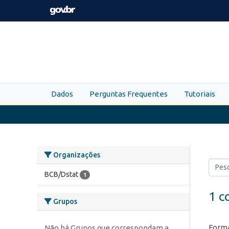
Skip to main content
Dados
Perguntas Frequentes
Tutoriais
Organizações
BCB/Dstat
1
1 c
Grupos
Forma
Não há Grupos que correspondam a