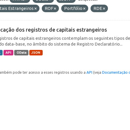
tais Estrangeiros
ROF
Portfólio
RDE
icação dos registros de capitais estrangeiros
gistros de capitais estrangeiros contemplam os seguintes tipos d
do data-base, no âmbito do sistema de Registro Declaratório...
L
API
OData
JSON
ambém pode ter acesso a esses registros usando a
API
(veja
Documentação d