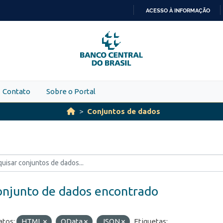
ACESSO À INFORMAÇÃO
IR
PARA
O
CONTEÚDO
Contato
Sobre o Portal
Conjuntos de dados
onjunto de dados encontrado
tos:
HTML
OData
JSON
Etiquetas: