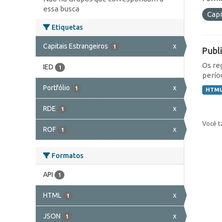
essa busca
Capi
Etiquetas
Capitais Estrangeiros
x
1
Publ
Os re
IED
1
perío
Portfólio
x
1
HTM
RDE
x
1
Você t
ROF
x
1
Formatos
API
1
HTML
x
1
JSON
x
1