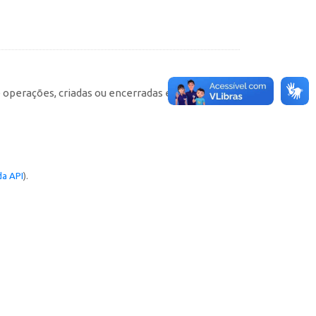
e operações, criadas ou encerradas em cada
a API
).