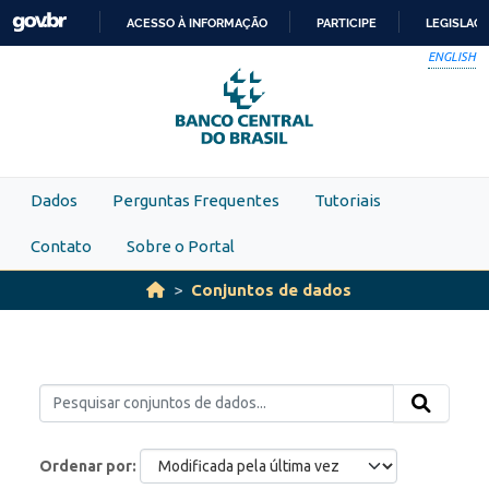
Skip to main content
ACESSO À INFORMAÇÃO
PARTICIPE
LEGISLAÇ
IR
ENGLISH
PARA
O
CONTEÚDO
Dados
Perguntas Frequentes
Tutoriais
Contato
Sobre o Portal
Conjuntos de dados
Ordenar por