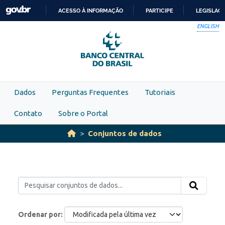
Skip to main content
ACESSO À INFORMAÇÃO
PARTICIPE
LEGISLAÇ
IR
ENGLISH
PARA
O
CONTEÚDO
Dados
Perguntas Frequentes
Tutoriais
Contato
Sobre o Portal
Conjuntos de dados
Ordenar por