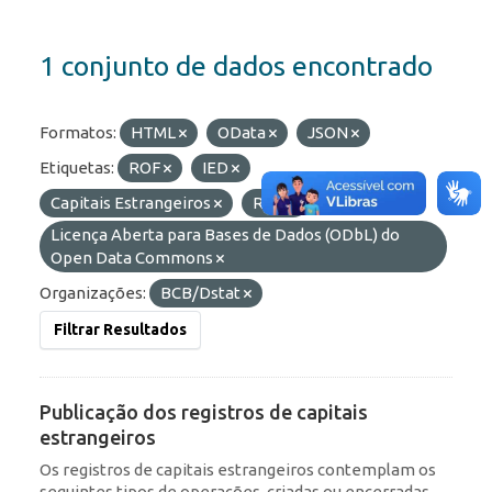
1 conjunto de dados encontrado
Formatos:
HTML
OData
JSON
Etiquetas:
ROF
IED
Capitais Estrangeiros
RDE
Licenças:
Licença Aberta para Bases de Dados (ODbL) do
Open Data Commons
Organizações:
BCB/Dstat
Filtrar Resultados
Publicação dos registros de capitais
estrangeiros
Os registros de capitais estrangeiros contemplam os
seguintes tipos de operações, criadas ou encerradas