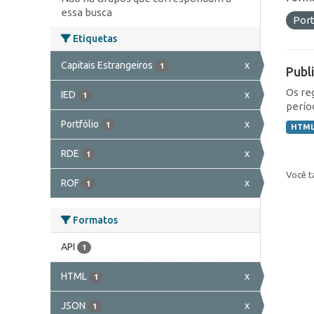
essa busca
Port
Etiquetas
Capitais Estrangeiros
x
1
Publ
Os re
IED
x
1
perío
Portfólio
x
1
HTM
RDE
x
1
Você t
ROF
x
1
Formatos
API
1
HTML
x
1
JSON
x
1