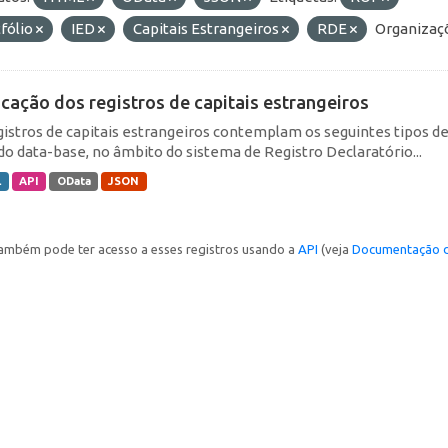
fólio
IED
Capitais Estrangeiros
RDE
Organizaç
icação dos registros de capitais estrangeiros
gistros de capitais estrangeiros contemplam os seguintes tipos d
do data-base, no âmbito do sistema de Registro Declaratório...
L
API
OData
JSON
ambém pode ter acesso a esses registros usando a
API
(veja
Documentação d