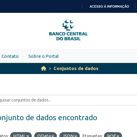
ACESSO À INFORMAÇÃO
IR
PARA
O
CONTEÚDO
Contato
Sobre o Portal
Conjuntos de dados
onjunto de dados encontrado
tos:
HTML
OData
JSON
Etiquetas:
ROF