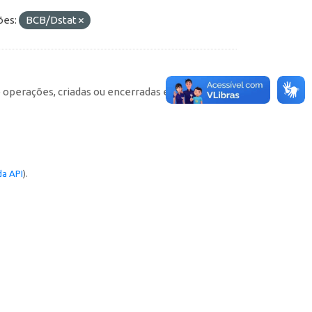
ões:
BCB/Dstat
e operações, criadas ou encerradas em cada
a API
).