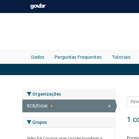
Skip to main content
Dados
Perguntas Frequentes
Tutoriais
Organizações
BCB/Dstat
x
1
1 c
Grupos
Forma
Não há Grupos que correspondam a