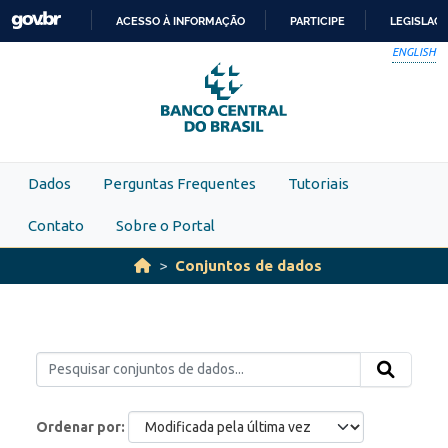
Skip to main content
ACESSO À INFORMAÇÃO
PARTICIPE
LEGISLAÇ
IR
ENGLISH
PARA
O
CONTEÚDO
Dados
Perguntas Frequentes
Tutoriais
Contato
Sobre o Portal
Conjuntos de dados
Ordenar por