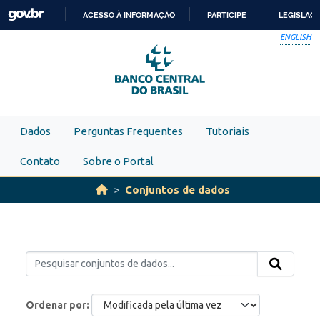
Skip to main content
ACESSO À INFORMAÇÃO
PARTICIPE
LEGISLAÇ
IR
ENGLISH
PARA
O
CONTEÚDO
Dados
Perguntas Frequentes
Tutoriais
Contato
Sobre o Portal
Conjuntos de dados
Ordenar por