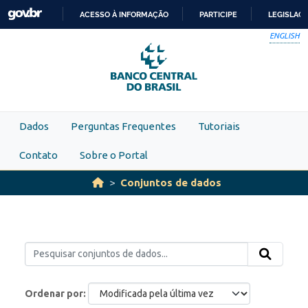
Skip to main content
ACESSO À INFORMAÇÃO
PARTICIPE
LEGISLAÇ
IR
ENGLISH
PARA
O
CONTEÚDO
Dados
Perguntas Frequentes
Tutoriais
Contato
Sobre o Portal
Conjuntos de dados
Ordenar por