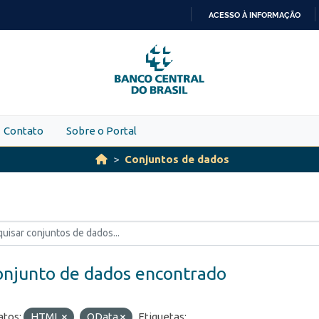
ACESSO À INFORMAÇÃO
IR
PARA
O
CONTEÚDO
Contato
Sobre o Portal
Conjuntos de dados
onjunto de dados encontrado
tos:
HTML
OData
Etiquetas: