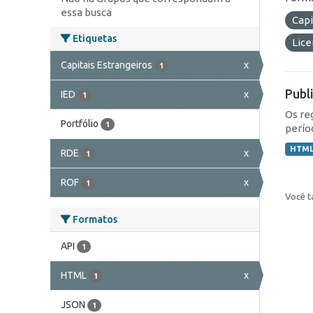
essa busca
Capi
Etiquetas
Lic
Capitais Estrangeiros
x
1
Publ
IED
x
1
Os re
Portfólio
1
perío
HTM
RDE
x
1
ROF
x
1
Você t
Formatos
API
1
HTML
x
1
JSON
1