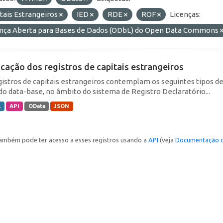
tais Estrangeiros
IED
RDE
ROF
Licenças:
ença Aberta para Bases de Dados (ODbL) do Open Data Commons
icação dos registros de capitais estrangeiros
gistros de capitais estrangeiros contemplam os seguintes tipos d
do data-base, no âmbito do sistema de Registro Declaratório...
L
API
OData
JSON
ambém pode ter acesso a esses registros usando a
API
(veja
Documentação d