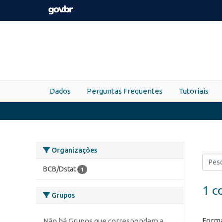
Skip to main content
Dados
Perguntas Frequentes
Tutoriais
Organizações
BCB/Dstat
1
1 c
Grupos
Forma
Não há Grupos que correspondam a