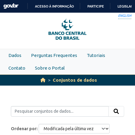
Skip to main content
ACESSO À INFORMAÇÃO
PARTICIPE
LEGISLAÇ
IR
ENGLISH
PARA
O
CONTEÚDO
Dados
Perguntas Frequentes
Tutoriais
Contato
Sobre o Portal
Conjuntos de dados
Ordenar por