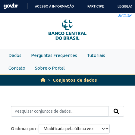
Skip to main content
ACESSO À INFORMAÇÃO
PARTICIPE
LEGISLAÇ
IR
ENGLISH
PARA
O
CONTEÚDO
Dados
Perguntas Frequentes
Tutoriais
Contato
Sobre o Portal
Conjuntos de dados
Ordenar por