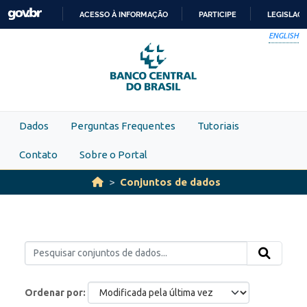
Skip to main content
ACESSO À INFORMAÇÃO
PARTICIPE
LEGISLAÇ
IR
ENGLISH
PARA
O
CONTEÚDO
Dados
Perguntas Frequentes
Tutoriais
Contato
Sobre o Portal
Conjuntos de dados
Ordenar por