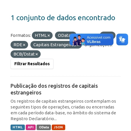
1 conjunto de dados encontrado
Formatos:
HTML
OData
Etiquetas:
IED
RDE
Capitais Estrangeiros
Organizações:
BCB/Dstat
Filtrar Resultados
Publicação dos registros de capitais
estrangeiros
Os registros de capitais estrangeiros contemplam os
seguintes tipos de operações, criadas ou encerradas
em cada período data-base, no âmbito do sistema de
Registro Declaratório...
HTML
API
OData
JSON