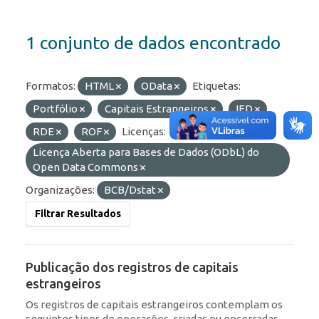
1 conjunto de dados encontrado
Formatos:
HTML
OData
Etiquetas:
Portfólio
Capitais Estrangeiros
IED
RDE
ROF
Licenças:
Licença Aberta para Bases de Dados (ODbL) do
Open Data Commons
Organizações:
BCB/Dstat
Filtrar Resultados
Publicação dos registros de capitais
estrangeiros
Os registros de capitais estrangeiros contemplam os
seguintes tipos de operações, criadas ou encerradas