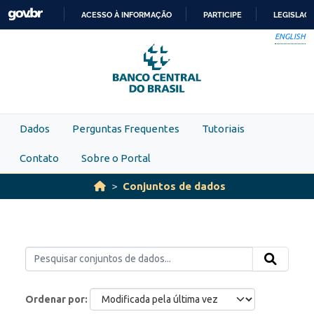
Skip to main content
ACESSO À INFORMAÇÃO
PARTICIPE
LEGISLAÇ
IR
ENGLISH
PARA
O
CONTEÚDO
Dados
Perguntas Frequentes
Tutoriais
Contato
Sobre o Portal
Conjuntos de dados
Ordenar por