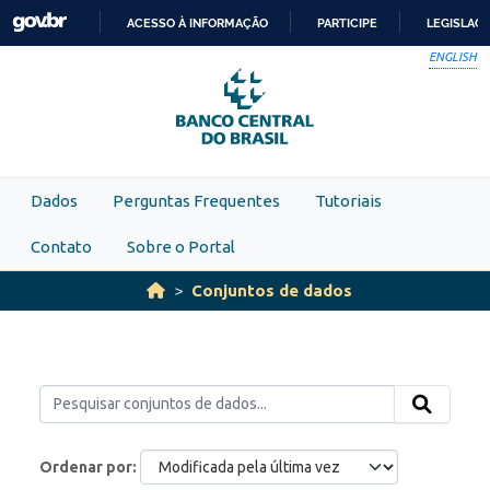
Skip to main content
ACESSO À INFORMAÇÃO
PARTICIPE
LEGISLAÇ
IR
ENGLISH
PARA
O
CONTEÚDO
Dados
Perguntas Frequentes
Tutoriais
Contato
Sobre o Portal
Conjuntos de dados
Ordenar por