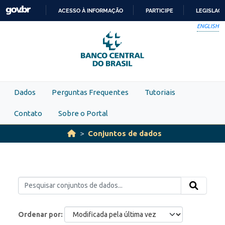
Skip to main content
ACESSO À INFORMAÇÃO
PARTICIPE
LEGISLAÇ
IR
ENGLISH
PARA
O
CONTEÚDO
Dados
Perguntas Frequentes
Tutoriais
Contato
Sobre o Portal
Conjuntos de dados
Ordenar por