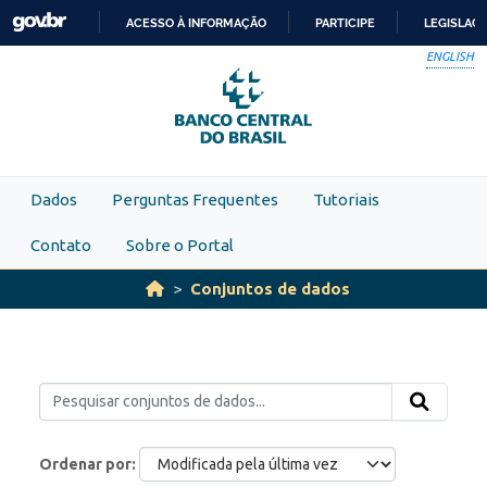
Skip to main content
ACESSO À INFORMAÇÃO
PARTICIPE
LEGISLAÇ
IR
ENGLISH
PARA
O
CONTEÚDO
Dados
Perguntas Frequentes
Tutoriais
Contato
Sobre o Portal
Conjuntos de dados
Ordenar por