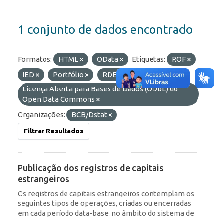
1 conjunto de dados encontrado
Formatos:
HTML
OData
Etiquetas:
ROF
IED
Portfólio
RDE
Licenças:
Licença Aberta para Bases de Dados (ODbL) do
Open Data Commons
Organizações:
BCB/Dstat
Filtrar Resultados
Publicação dos registros de capitais
estrangeiros
Os registros de capitais estrangeiros contemplam os
seguintes tipos de operações, criadas ou encerradas
em cada período data-base, no âmbito do sistema de