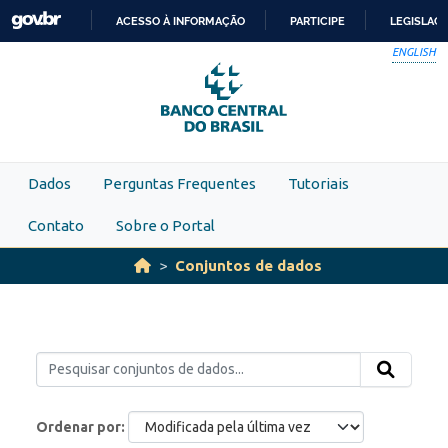
Skip to main content
ACESSO À INFORMAÇÃO
PARTICIPE
LEGISLAÇ
IR
ENGLISH
PARA
O
CONTEÚDO
Dados
Perguntas Frequentes
Tutoriais
Contato
Sobre o Portal
Conjuntos de dados
Ordenar por