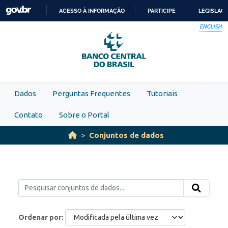
Skip to main content
ACESSO À INFORMAÇÃO
PARTICIPE
LEGISLAÇ
IR
ENGLISH
PARA
O
CONTEÚDO
Dados
Perguntas Frequentes
Tutoriais
Contato
Sobre o Portal
Conjuntos de dados
Ordenar por