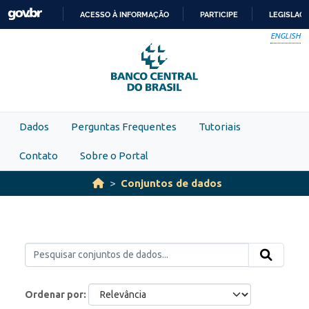
Skip to main content
ACESSO À INFORMAÇÃO
PARTICIPE
LEGISLAÇ
IR
ENGLISH
PARA
O
CONTEÚDO
Dados
Perguntas Frequentes
Tutoriais
Contato
Sobre o Portal
Conjuntos de dados
Ordenar por