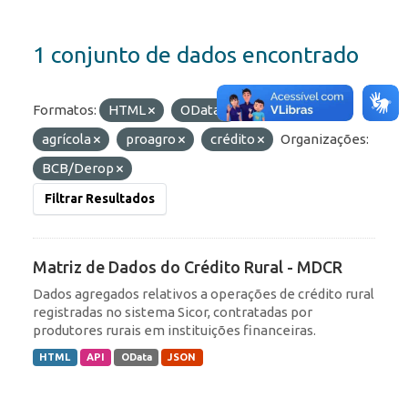
1 conjunto de dados encontrado
Formatos:
HTML
OData
Etiquetas:
agrícola
proagro
crédito
Organizações:
BCB/Derop
Filtrar Resultados
Matriz de Dados do Crédito Rural - MDCR
Dados agregados relativos a operações de crédito rural
registradas no sistema Sicor, contratadas por
produtores rurais em instituições financeiras.
HTML
API
OData
JSON