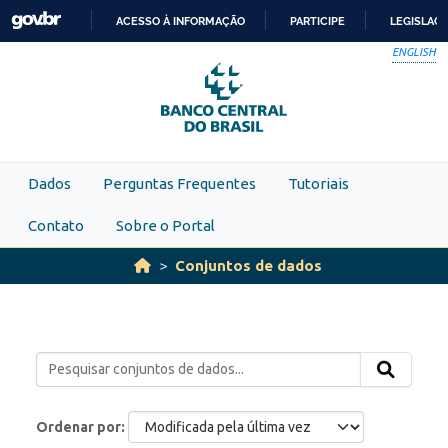
Skip to main content
ACESSO À INFORMAÇÃO
PARTICIPE
LEGISLAÇ
IR
ENGLISH
PARA
O
CONTEÚDO
Dados
Perguntas Frequentes
Tutoriais
Contato
Sobre o Portal
Conjuntos de dados
Ordenar por