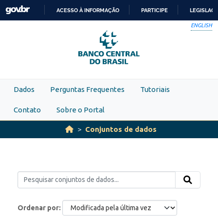
Skip to main content
ACESSO À INFORMAÇÃO
PARTICIPE
LEGISLAÇ
IR
ENGLISH
PARA
O
CONTEÚDO
Dados
Perguntas Frequentes
Tutoriais
Contato
Sobre o Portal
Conjuntos de dados
Ordenar por