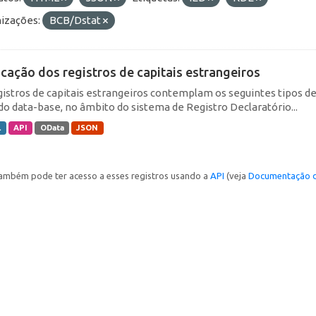
izações:
BCB/Dstat
icação dos registros de capitais estrangeiros
gistros de capitais estrangeiros contemplam os seguintes tipos d
do data-base, no âmbito do sistema de Registro Declaratório...
L
API
OData
JSON
ambém pode ter acesso a esses registros usando a
API
(veja
Documentação d