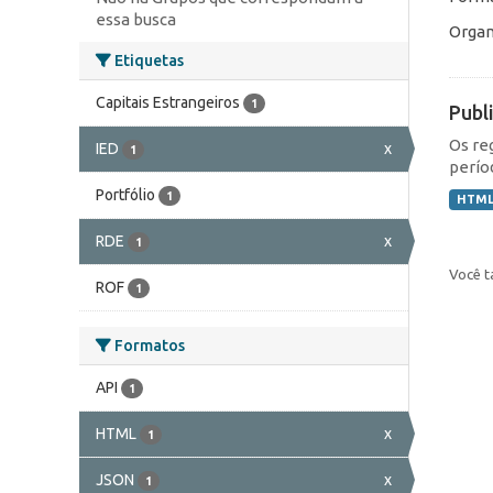
essa busca
Organ
Etiquetas
Capitais Estrangeiros
1
Publ
Os re
IED
x
1
perío
Portfólio
1
HTM
RDE
x
1
Você t
ROF
1
Formatos
API
1
HTML
x
1
JSON
x
1