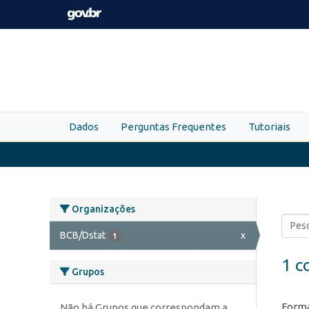
Skip to main content
Dados
Perguntas Frequentes
Tutoriais
Organizações
BCB/Dstat
x
1
1 c
Grupos
Forma
Não há Grupos que correspondam a