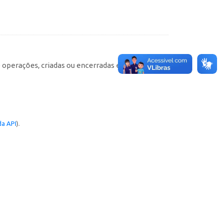
e operações, criadas ou encerradas em cada
a API
).