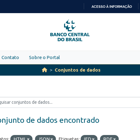
ACESSO À INFORMAÇÃO
IR
PARA
O
CONTEÚDO
Contato
Sobre o Portal
Conjuntos de dados
onjunto de dados encontrado
tos:
HTML
JSON
Etiquetas:
IED
RDE