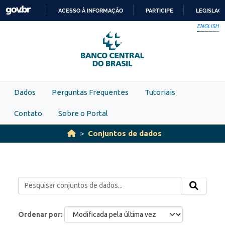
Skip to main content
ACESSO À INFORMAÇÃO
PARTICIPE
LEGISLAÇ
IR
ENGLISH
PARA
O
CONTEÚDO
Dados
Perguntas Frequentes
Tutoriais
Contato
Sobre o Portal
Conjuntos de dados
Ordenar por