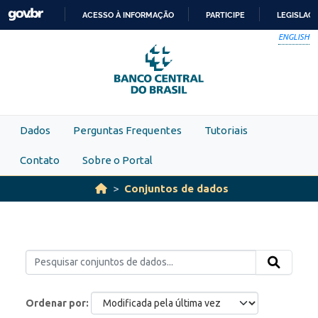
Skip to main content
ACESSO À INFORMAÇÃO
PARTICIPE
LEGISLAÇ
IR
ENGLISH
PARA
O
CONTEÚDO
Dados
Perguntas Frequentes
Tutoriais
Contato
Sobre o Portal
Conjuntos de dados
Ordenar por