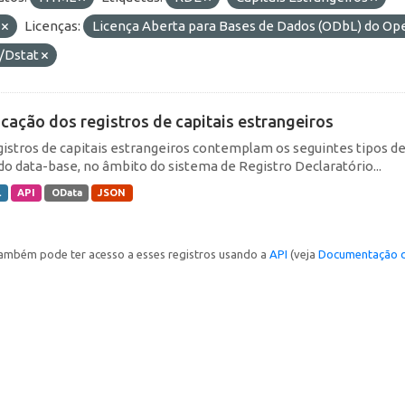
F
Licenças:
Licença Aberta para Bases de Dados (ODbL) do 
/Dstat
icação dos registros de capitais estrangeiros
gistros de capitais estrangeiros contemplam os seguintes tipos d
do data-base, no âmbito do sistema de Registro Declaratório...
L
API
OData
JSON
ambém pode ter acesso a esses registros usando a
API
(veja
Documentação d