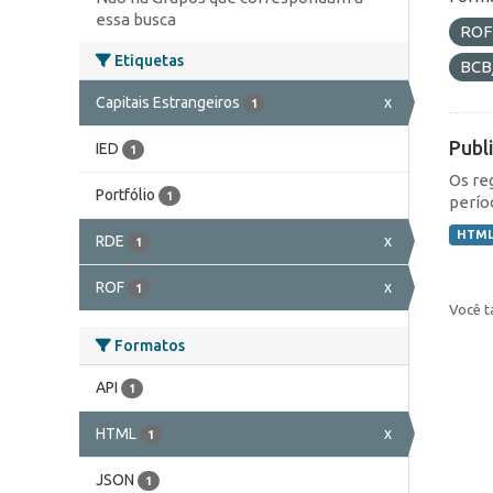
essa busca
RO
Etiquetas
BCB
Capitais Estrangeiros
x
1
Publ
IED
1
Os re
Portfólio
1
perío
HTM
RDE
x
1
ROF
x
1
Você t
Formatos
API
1
HTML
x
1
JSON
1