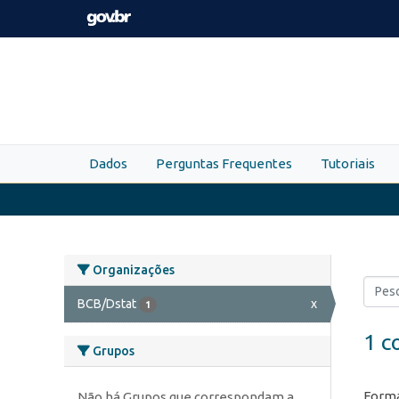
Skip to main content
Dados
Perguntas Frequentes
Tutoriais
Organizações
BCB/Dstat
x
1
1 c
Grupos
Forma
Não há Grupos que correspondam a