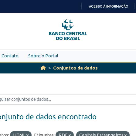
ACESSO À INFORMAÇÃO
IR
PARA
O
CONTEÚDO
Contato
Sobre o Portal
Conjuntos de dados
onjunto de dados encontrado
tos:
HTML
Etiquetas:
RDE
Capitais Estrangeiros