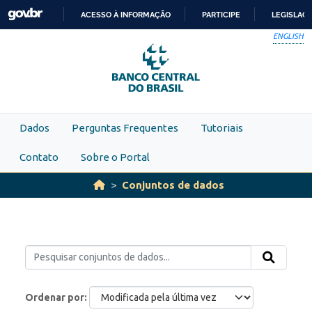
Skip to main content
ACESSO À INFORMAÇÃO
PARTICIPE
LEGISLAÇ
IR
ENGLISH
PARA
O
CONTEÚDO
Dados
Perguntas Frequentes
Tutoriais
Contato
Sobre o Portal
Conjuntos de dados
Ordenar por