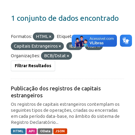
1 conjunto de dados encontrado
Formatos:
HTML
Etiquetas:
Capitais Estrangeiros
IED
ROF
Organizações:
BCB/Dstat
Filtrar Resultados
Publicação dos registros de capitais
estrangeiros
Os registros de capitais estrangeiros contemplam os
seguintes tipos de operações, criadas ou encerradas
em cada período data-base, no âmbito do sistema de
Registro Declaratório...
HTML
API
OData
JSON