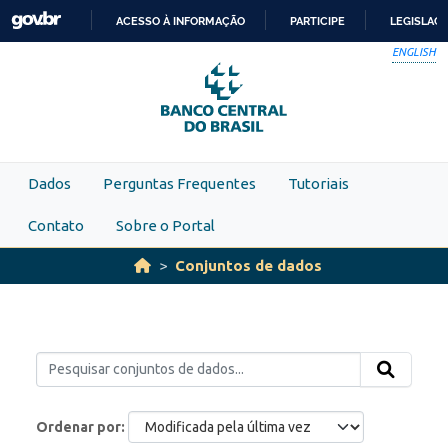
Skip to main content
ACESSO À INFORMAÇÃO
PARTICIPE
LEGISLAÇ
IR
ENGLISH
PARA
O
CONTEÚDO
Dados
Perguntas Frequentes
Tutoriais
Contato
Sobre o Portal
Conjuntos de dados
Ordenar por