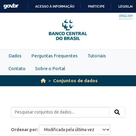
Skip to main content
ACESSO À INFORMAÇÃO
PARTICIPE
LEGISLAÇ
IR
ENGLISH
PARA
O
CONTEÚDO
Dados
Perguntas Frequentes
Tutoriais
Contato
Sobre o Portal
Conjuntos de dados
Ordenar por