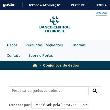
Skip to main content
ACESSO À INFORMAÇÃO
PARTICIPE
LEGISLAÇ
IR
ENGLISH
PARA
O
CONTEÚDO
Dados
Perguntas Frequentes
Tutoriais
Contato
Sobre o Portal
Conjuntos de dados
Ordenar por