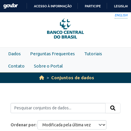
Skip to main content
ACESSO À INFORMAÇÃO
PARTICIPE
LEGISLAÇ
IR
ENGLISH
PARA
O
CONTEÚDO
Dados
Perguntas Frequentes
Tutoriais
Contato
Sobre o Portal
Conjuntos de dados
Ordenar por