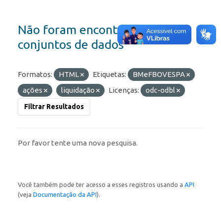
Não foram encontrados
conjuntos de dados
Formatos:
HTML
Etiquetas:
BMeFBOVESPA
ações
liquidação
Licenças:
odc-odbl
Filtrar Resultados
Por favor tente uma nova pesquisa.
Você também pode ter acesso a esses registros usando a
API
(veja
Documentação da API
).