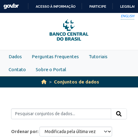
Skip to main content
ACESSO À INFORMAÇÃO
PARTICIPE
LEGISLAÇ
IR
ENGLISH
PARA
O
CONTEÚDO
Dados
Perguntas Frequentes
Tutoriais
Contato
Sobre o Portal
Conjuntos de dados
Ordenar por