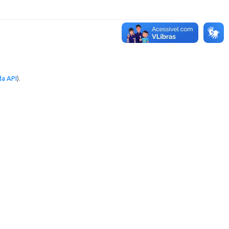
a API
).