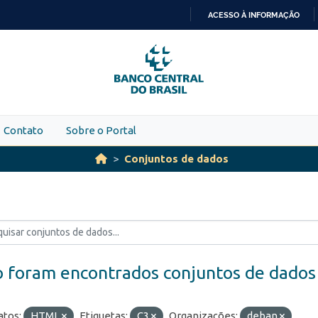
ACESSO À INFORMAÇÃO
IR
PARA
O
CONTEÚDO
Contato
Sobre o Portal
Conjuntos de dados
 foram encontrados conjuntos de dados
tos:
HTML
Etiquetas:
C3
Organizações:
deban