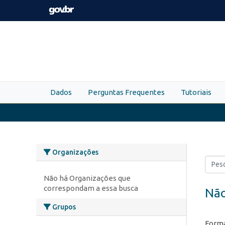
Skip to main content
Dados
Perguntas Frequentes
Tutoriais
Organizações
Não há Organizações que
correspondam a essa busca
Não
Grupos
Forma