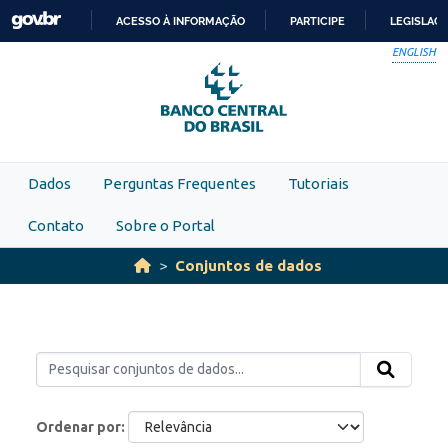
Skip to main content
ACESSO À INFORMAÇÃO
PARTICIPE
LEGISLAÇ
IR
ENGLISH
PARA
O
CONTEÚDO
Dados
Perguntas Frequentes
Tutoriais
Contato
Sobre o Portal
Conjuntos de dados
Ordenar por