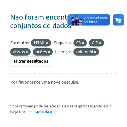
Não foram encontrados
conjuntos de dados
Formatos:
HTML
Etiquetas:
C3
CIP
ativos
ações
Licenças:
odc-odbl
Filtrar Resultados
Por favor tente uma nova pesquisa.
Você também pode ter acesso a esses registros usando a
API
(veja
Documentação da API
).