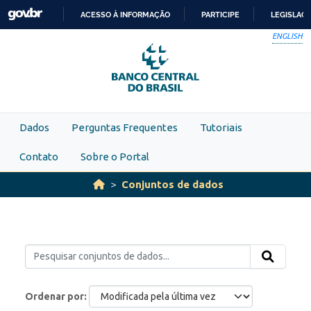
Skip to main content
ACESSO À INFORMAÇÃO
PARTICIPE
LEGISLAÇ
IR
ENGLISH
PARA
O
CONTEÚDO
Dados
Perguntas Frequentes
Tutoriais
Contato
Sobre o Portal
Conjuntos de dados
Ordenar por