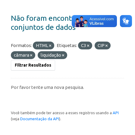
Não foram encontrados
conjuntos de dados
Formatos:
HTML
Etiquetas:
C3
CIP
câmara
liquidação
Filtrar Resultados
Por favor tente uma nova pesquisa.
Você também pode ter acesso a esses registros usando a
API
(veja
Documentação da API
).