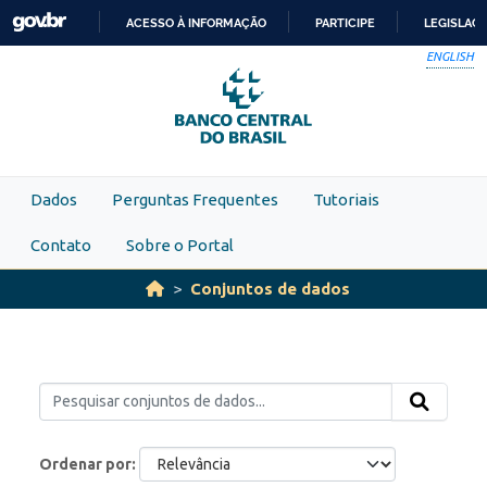
Skip to main content
ACESSO À INFORMAÇÃO
PARTICIPE
LEGISLAÇ
IR
ENGLISH
PARA
O
CONTEÚDO
Dados
Perguntas Frequentes
Tutoriais
Contato
Sobre o Portal
Conjuntos de dados
Ordenar por