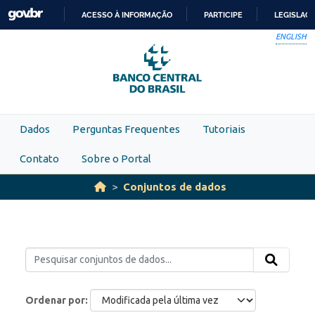
Skip to main content
ACESSO À INFORMAÇÃO
PARTICIPE
LEGISLAÇ
IR
ENGLISH
PARA
O
CONTEÚDO
Dados
Perguntas Frequentes
Tutoriais
Contato
Sobre o Portal
Conjuntos de dados
Ordenar por